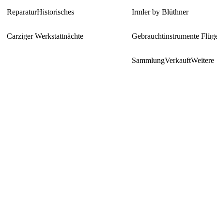
Reparatur
Historisches
Irmler by Blüthner
Carziger Werkstattnächte
Gebrauchtinstrumente Flüg
Sammlung
Verkauft
Weitere