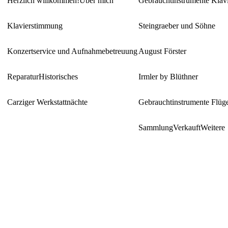
Herzlich willkommen!
Über mich
Gebrauchtinstrumente Klav
Klavierstimmung
Steingraeber und Söhne
Konzertservice und Aufnahmebetreuung
August Förster
Reparatur
Historisches
Irmler by Blüthner
Carziger Werkstattnächte
Gebrauchtinstrumente Flüg
Sammlung
Verkauft
Weitere